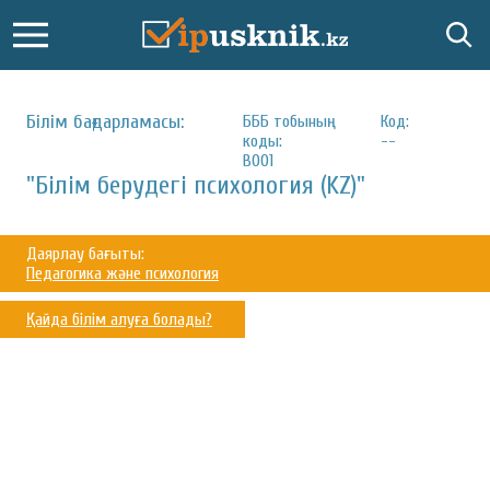
Білім бағдарламасы:
БББ тобының
Код:
коды:
--
B001
"Білім берудегі психология (KZ)"
Даярлау бағыты:
Педагогика және психология
Қайда білім алуға болады?