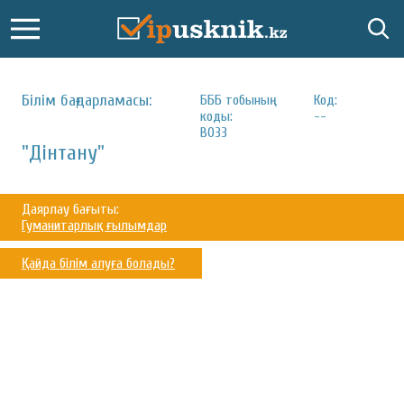
Білім бағдарламасы:
БББ тобының
Код:
коды:
--
B033
"Дінтану"
Даярлау бағыты:
Гуманитарлық ғылымдар
Қайда білім алуға болады?