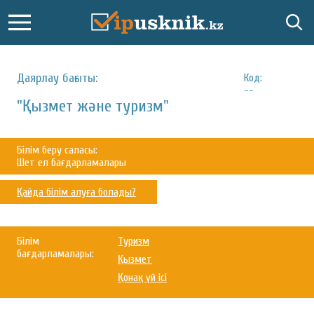
Даярлау бағыты:
Код:
--
"Қызмет және туризм"
Білім беру саласы:
Шет ел бағдарламалары
Қайда білім алуға болады?
Білім
Туризм
бағдарламалары:
Қызмет
Қонақ үй ісі