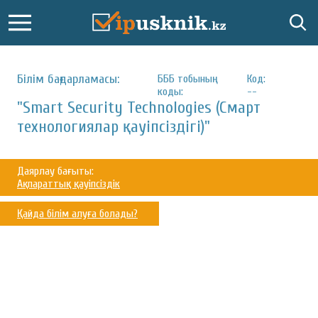
Білім бағдарламасы:
БББ тобының
Код:
коды:
--
"Smart Security Technologies (Смарт
технологиялар қауіпсіздігі)"
Даярлау бағыты:
Ақпараттық қауіпсіздік
Қайда білім алуға болады?