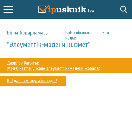
Білім бағдарламасы:
БББ тобының
Код:
коды:
--
"Әлеуметтік-мәдени қызмет"
Даярлау бағыты:
Мәдениеттану және әлеуметтік-мәдени жобалар
Қайда білім алуға болады?