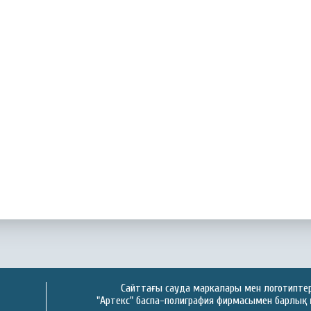
Сайттағы сауда маркалары мен логотиптер 
"Артекс" баспа-полиграфия фирмасымен барлық 