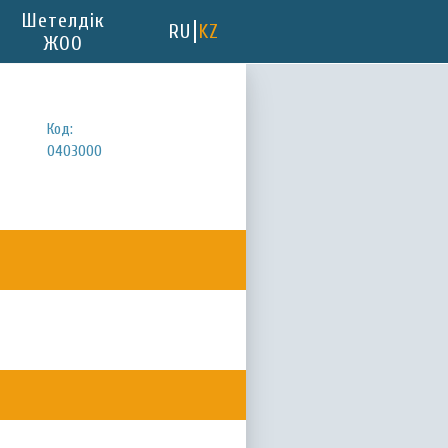
Шетелдік
RU
KZ
ЖОО
Код:
0403000