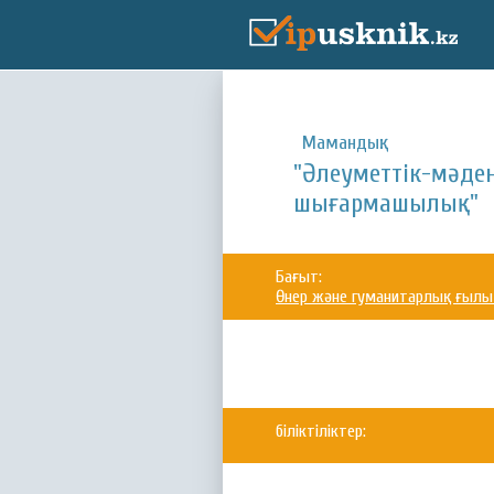
Мамандық:
"Әлеуметтік-мәде
шығармашылық"
Бағыт:
Өнер және гуманитарлық ғыл
біліктіліктер: