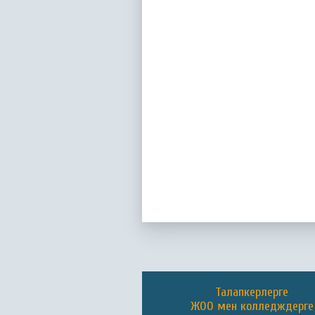
Талапкерлерге
ЖОО мен колледждерге