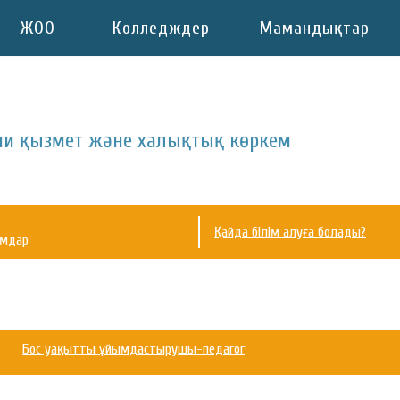
ЖОО
Колледждер
Мамандықтар
ни қызмет және халықтық көркем
Қайда білім алуға болады?
ымдар
Бос уақытты ұйымдастырушы-педагог