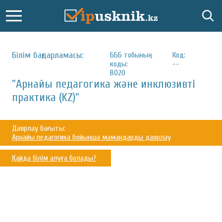
Білім бағдарламасы:
БББ тобының
Код:
коды:
--
B020
"Арнайы педагогика және инклюзивті
практика (KZ)"
Даярлау бағыты:
Арнайы педагогика бойынша мамандарды даярлау
Қайда білім алуға болады?