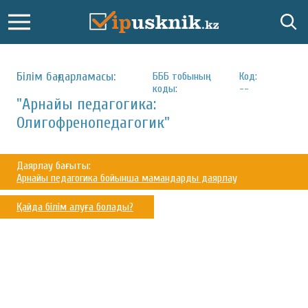
Білім бағдарламасы:
БББ тобының
Код:
коды:
--
"Арнайы педагогика:
Олигофренопедагогик"
Даярлау бағыты:
Арнайы педагогика бойынша мамандарды даярлау
Қайда білім алуға болады?