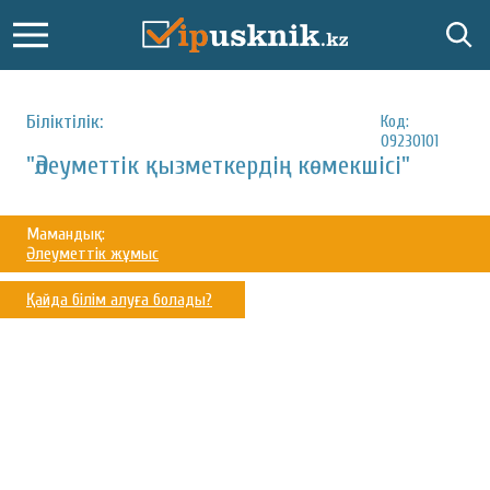
Біліктілік:
Код:
09230101
"Әлеуметтік қызметкердің көмекшісі"
Мамандық:
Әлеуметтік жұмыс
Қайда білім алуға болады?