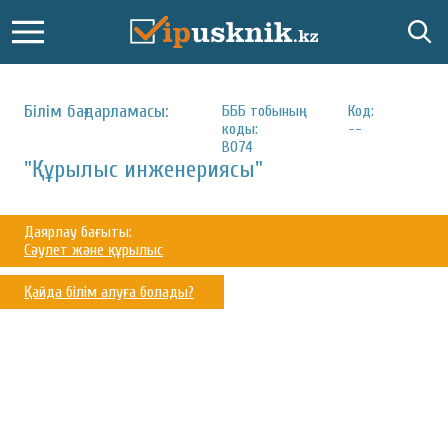
Білім бағдарламасы:
БББ тобының
Код:
коды:
--
B074
"Құрылыс инженериясы"
Даярлау бағыты:
Сәулет және құрылыс
Қайда білім алуға болады?