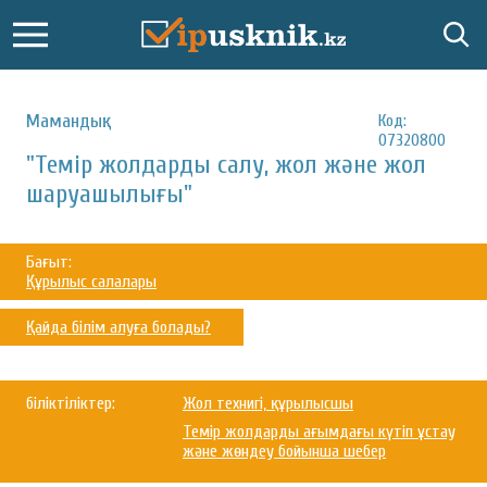
Мамандық:
Код:
07320800
"Темір жолдарды салу, жол және жол
шаруашылығы"
Бағыт:
Құрылыс салалары
Қайда білім алуға болады?
біліктіліктер:
Жол технигі, құрылысшы
Темір жолдарды ағымдағы күтіп ұстау
және жөндеу бойынша шебер