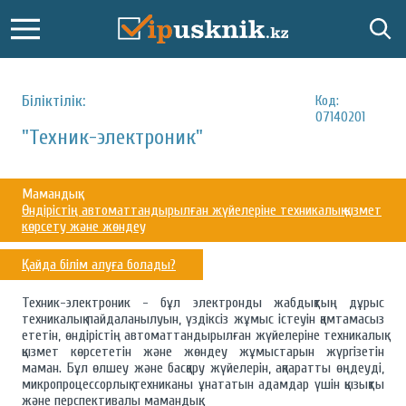
Біліктілік:
Код:
07140201
"Техник-электроник"
Мамандық:
Өндірістің автоматтандырылған жүйелеріне техникалық қызмет
көрсету және жөндеу
Қайда білім алуға болады?
Техник-электроник - бұл электронды жабдықтың дұрыс
техникалық пайдаланылуын, үздіксіз жұмыс істеуін қамтамасыз
ететін, өндірістің автоматтандырылған жүйелеріне техникалық
қызмет көрсететін және жөндеу жұмыстарын жүргізетін
маман. Бұл өлшеу және басқару жүйелерін, ақпаратты өңдеуді,
микропроцессорлық техниканы ұнататын адамдар үшін қызықты
және перспективалы мамандық.