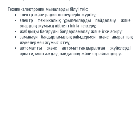
Техник-электроник мыналарды білуі тиіс:
электр және радио өлшеулерін жүргізу;
электр техникалық құрылғыларды пайдалану және
олардың жұмысқа қабілеттілігін тексеру;
жабдықты басқаруды бағдарламалау және іске асыру;
заманауи бағдарламалық өнімдермен және ақпараттық
жүйелермен жұмыс істеу;
автоматты және автоматтандырылған жүйелерді
орнату, монтаждау, пайдалану және оңтайландыру.