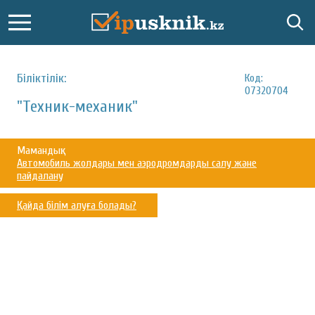
Біліктілік:
Код:
07320704
"Техник-механик"
Мамандық:
Автомобиль жолдары мен аэродромдарды салу және
пайдалану
Қайда білім алуға болады?