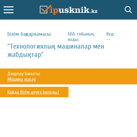
Білім бағдарламасы:
БББ тобының
Код:
коды:
--
"Технологиялық машиналар мен
жабдықтар"
Даярлау бағыты:
Машина жасау
Қайда білім алуға болады?