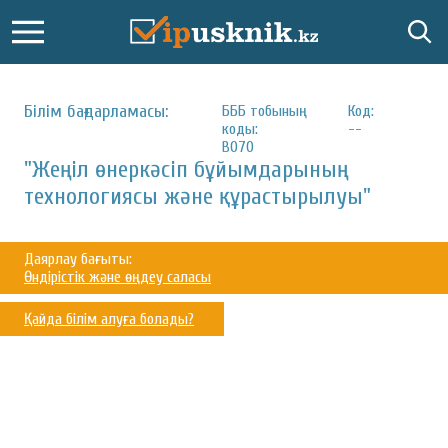
Білім бағдарламасы:
БББ тобының
Код:
коды:
--
B070
"Жеңіл өнеркәсіп бұйымдарының
технологиясы және құрастырылуы"
Даярлау бағыты:
Өндірістік және өңдеу саласы
Қайда білім алуға болады?