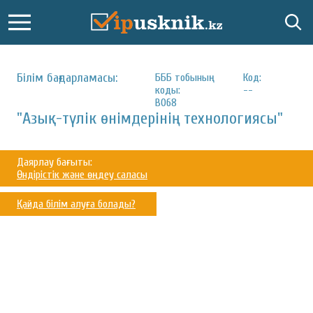
Білім бағдарламасы:
БББ тобының
Код:
коды:
--
B068
"Азық-түлік өнімдерінің технологиясы"
Даярлау бағыты:
Өндірістік және өңдеу саласы
Қайда білім алуға болады?