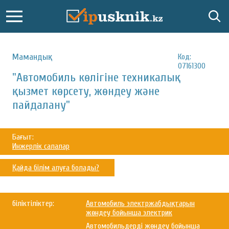
Мамандық:
Код:
07161300
"Автомобиль көлігіне техникалық
қызмет көрсету, жөндеу және
пайдалану"
Бағыт:
Инжерлік салалар
Қайда білім алуға болады?
біліктіліктер:
Автомобиль электржабдықтарын
жөндеу бойынша электрик
Автомобильдерді жөндеу бойынша