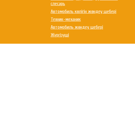
слесарь
Автомобиль көлігін жөндеу шебері
Техник-механик
Автомобиль жөндеу шебері
Жүргізуші