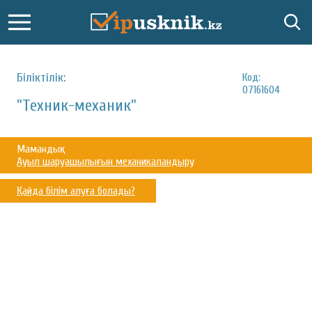
Біліктілік:
Код:
07161604
"Техник-механик"
Мамандық:
Ауыл шаруашылығын механикаландыру
Қайда білім алуға болады?