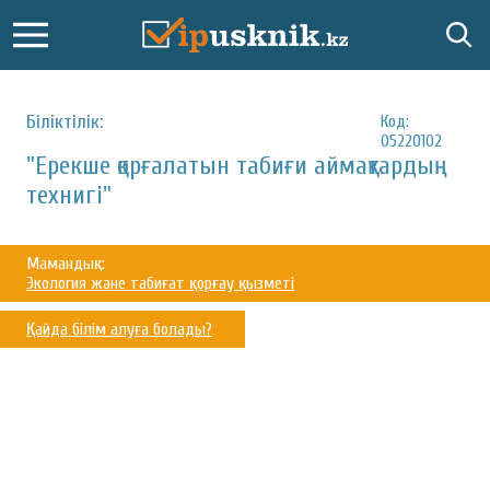
Біліктілік:
Код:
05220102
"Ерекше қорғалатын табиғи аймақтардың
технигі"
Мамандық:
Экология және табиғат қорғау қызметі
Қайда білім алуға болады?