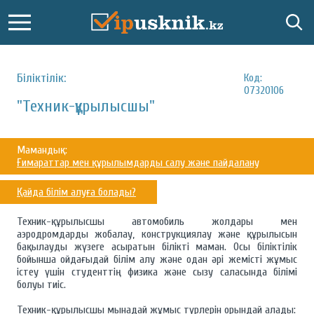
Біліктілік:
Код:
07320106
"Техник-құрылысшы"
Мамандық:
Ғимараттар мен құрылымдарды салу және пайдалану
Қайда білім алуға болады?
Техник-құрылысшы автомобиль жолдары мен
аэродромдарды жобалау, конструкциялау және құрылысын
бақылауды жүзеге асыратын білікті маман. Осы біліктілік
бойынша ойдағыдай білім алу және одан әрі жемісті жұмыс
істеу үшін студенттің физика және сызу саласында білімі
болуы тиіс.
Техник-құрылысшы мынадай жұмыс түрлерін орындай алады: