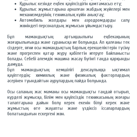
Құрылыс кезінде еңбек қауіпсіздігін қамтамасыз ету;
Құрылыс жұмыстарына арналған жабдық жүйелері мен
механизмдерінің техникалық күйін анықтау;
Автомобиль жолдары мен аэродромдарды салу
жөніндегі персоналдың жұмысын ұйымдастыру.
Бұл мамандықтың артықшылығы еңбекақының
жоғарылығында және сұранысқа ие болуында. Ал қалғаны тек
сіздерге, яғни осы мамандықтың барлық ерекшеліктерін түсіну
және прогреспен қатар жүру қабілетін игеруге байланысты
болады. Себебі әлемдік машина жасау бүгінгі таңда қарқынды
дамуда.
Бұл мамандықтың кемшілігі денсаулыққа ықтимал
қауіптердің: химиялық және физикалық факторлардың
әсерінен туындайтын аурулардың пайда болуында.
Осы саланың жас маманы осы мамандықты таңдай отырып,
күрделі жұмысқа, білім мен қауіпсіздік техникасының жоғары
талаптарына дайын болу керек екенін білуі керек және
жұмыстың өте жауапты және үздіксіз іссапарлардың
болатындығын ескергені жөн.