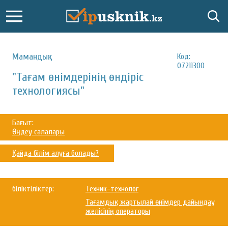
Мамандық:
Код:
07211300
"Тағам өнімдерінің өндіріс
технологиясы"
Бағыт:
Өңдеу салалары
Қайда білім алуға болады?
біліктіліктер:
Техник-технолог
Тағамдық жартылай өнімдер дайындау
желісінің операторы