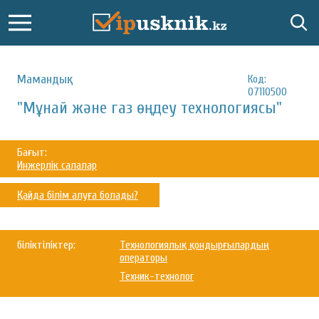
Мамандық:
Код:
07110500
"Мұнай және газ өңдеу технологиясы"
Бағыт:
Инжерлік салалар
Қайда білім алуға болады?
біліктіліктер:
Технологиялық қондырғылардың
операторы
Техник-технолог