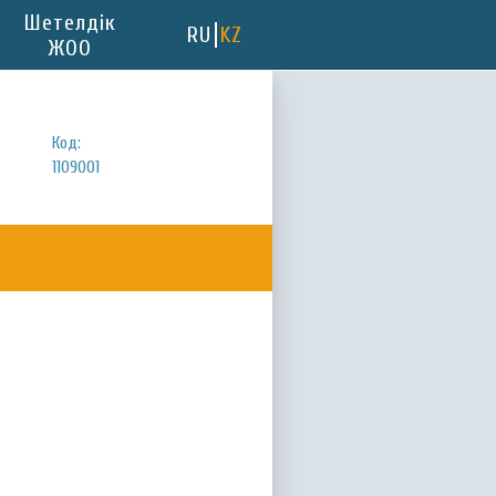
Шетелдік
RU
KZ
ЖОО
Код:
1109001