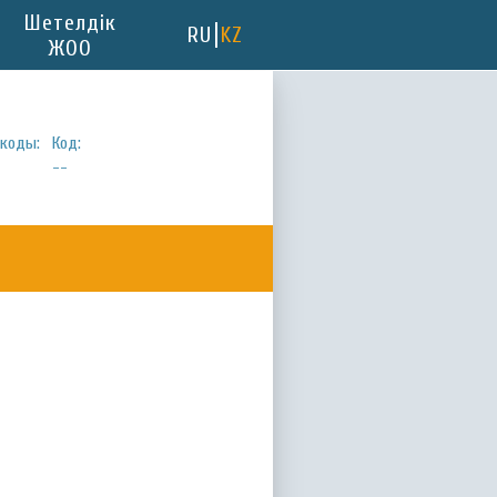
Шетелдік
RU
KZ
ЖОО
коды:
Код:
--