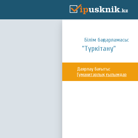
Білім бағдарламасы:
"Түркітану"
Даярлау бағыты:
Гуманитарлық ғылымдар