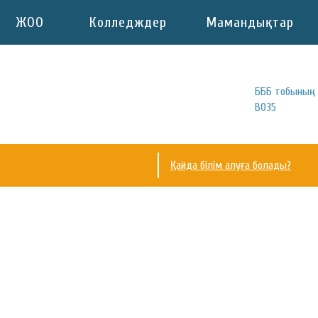
ЖОО
Колледждер
Мамандықтар
БББ тобының 
B035
Қайда білім алуға болады?