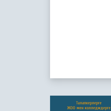
Талапкерлерге
ЖОО мен колледждерге