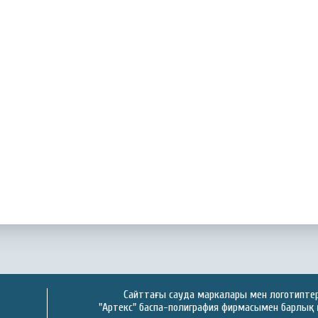
Сайттағы сауда маркалары мен логотиптер 
"Артекс" баспа-полиграфия фирмасымен барлық 