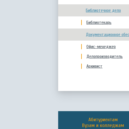
Библиотечное дело
Библиотекарь
Документационное обес
Офис-менеджер
Делопроизводитель
Архивист
Абитуриентам
Вузам и колледжам