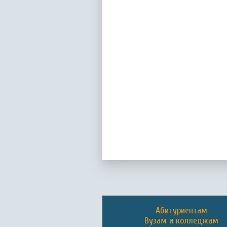
Абитуриентам
Вузам и колледжам