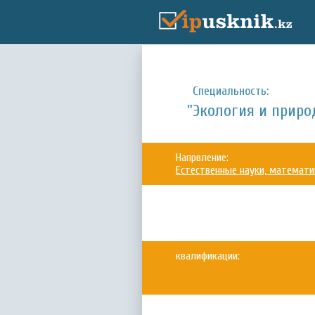
Специальность:
"Экология и приро
Напрвление:
Естественные науки, математи
квалификации: