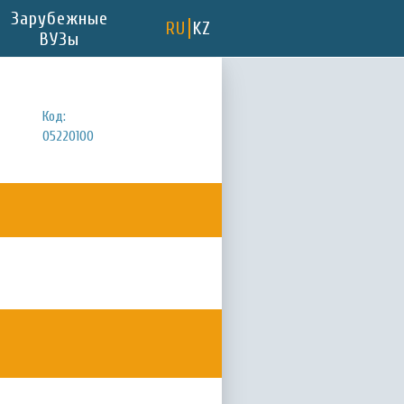
Зарубежные
RU
KZ
ВУЗы
Код:
05220100