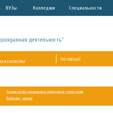
ВУЗы
Колледжи
Специальности
доохранная деятельность"
Где учиться?
ка и статистика
Техник особо охраняемых природных территорий
Лаборант-эколог