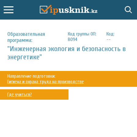
Образовательная
Код группы ОП:
Код:
B094
--
программа:
"Инженерная экология и безопасность в
энергетике"
Направление подготовки:
Гигиена и охрана труда на производстве
Где учиться?