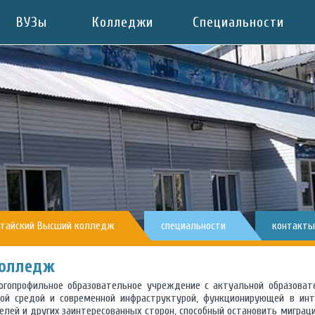
ВУЗы
Колледжи
Специальности
тайский Высший колледж
специальности
контакты
колледж
опрофильное образовательное учреждение с актуальной образоват
ой средой и современной инфраструктурой, функционирующей в инт
елей и других заинтересованных сторон, способный остановить миграц