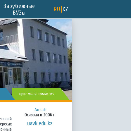
Зарубежные
RU
KZ
ВУЗы
приемная комиссия
Алтай
Основан в 2006 г.
ельной
uavk.edu.kz
ересах
ионные