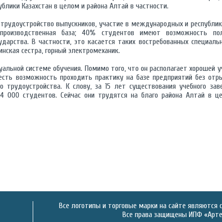
ублики Казахстан в целом и района Алтай в частности.
трудоустройство выпускников, участие в международных и республик
 производственная база; 40% студентов имеют возможность по
ударства. В частности, это касается таких востребованных специальн
инская сестра, горный электромеханик.
уальной системе обучения. Помимо того, что он располагает хорошей у
 есть возможность проходить практику на базе предприятий без отр
о трудоустройства. К слову, за 15 лет существования учебного зав
4 000 студентов. Сейчас они трудятся на благо района Алтай в ц
Все логотипы и торговые марки на сайте являются 
Все права защищены ИПФ «Артек