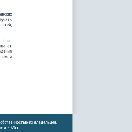
анских
лучать
остей,
чебно-
ыва от
едения
елом и
собственностью их владельцев.
с» 2026 г.