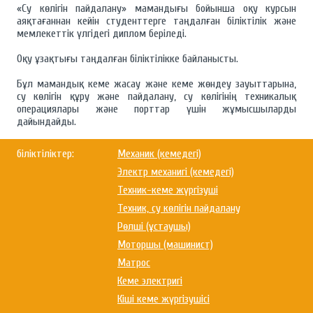
«Су көлігін пайдалану» мамандығы бойынша оқу курсын
аяқтағаннан кейін студенттерге таңдалған біліктілік және
мемлекеттік үлгідегі диплом беріледі.
Оқу ұзақтығы таңдалған біліктілікке байланысты.
Бұл мамандық кеме жасау және кеме жөндеу зауыттарына,
су көлігін құру және пайдалану, су көлігінің техникалық
операциялары және порттар үшін жұмысшыларды
дайындайды.
біліктіліктер:
Механик (кемедегі)
Электр механигі (кемедегі)
Техник-кеме жүргізуші
Техник, су көлігін пайдалану
Рөлші (ұстаушы)
Моторшы (машинист)
Матрос
Кеме электригі
Кіші кеме жүргізушісі