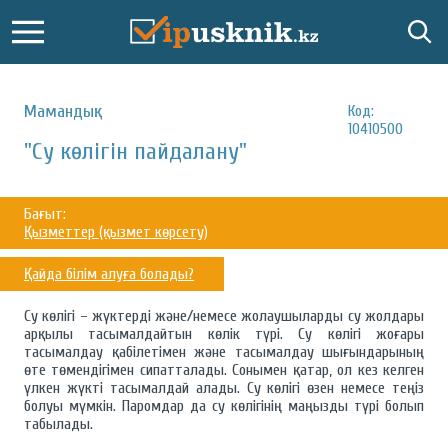
Мамандық:
Код:
10410500
"Су көлігін пайдалану"
Бағыт:
Қызметтер (қызмет көрсету)
Қайда білім алуға болады?
Су көлігі – жүктерді және/немесе жолаушыларды су жолдары
арқылы тасымалдайтын көлік түрі. Су көлігі жоғары
тасымалдау қабілетімен және тасымалдау шығындарының
өте төмендігімен сипатталады. Сонымен қатар, ол кез келген
үлкен жүкті тасымалдай алады. Су көлігі өзен немесе теңіз
болуы мүмкін. Паромдар да су көлігінің маңызды түрі болып
табылады.