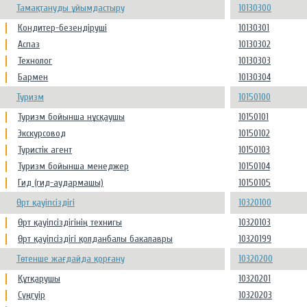
Тамақтануды ұйымдастыру
10130300
Кондитер-безендіруші
10130301
Аспаз
10130302
Технолог
10130303
Бармен
10130304
Туризм
10150100
Туризм бойынша нұсқаушы
10150101
Экскурсовод
10150102
Туристік агент
10150103
Туризм бойынша менеджер
10150104
Гид (гид-аудармашы)
10150105
Өрт қауіпсіздігі
10320100
Өрт қауіпсіздігінің технигы
10320103
Өрт қауіпсіздігі қолданбалы бакалавры
10320199
Төтенше жағдайда қорғану
10320200
Құтқарушы
10320201
Сүңгуір
10320203