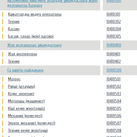
Автомобиль көлігімен апаруды ұйымдастыру және
10410300
қозғалысты басқару
Құжаттарды өңдеу операторы
10410301
Техник
10410302
Кассир
10410304
Багаж, тауар (жүк) кассирі
10410305
Жол қозғалысын ұйымдастыру
10410400
Жол инспекторы
10410401
Техник
10410402
Су көлігін пайдалану
10410500
Матрос
10410501
Рөлші (ұстаушы)
10410502
Кеме электригі
10410503
Моторшы (машинист)
10410504
Кіші кеме жүргізушісі
10410505
Механик (кемедегі)
10410506
Электр механигі (кемедегі)
10410507
Техник-кеме жүргізуші
10410508