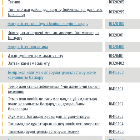
Техник
10320205
Төтенше жағдайларда қорғау бойынша қолданбалы
10320299
бакалавр
Әскери істегі кіші буын бөлімшелерін басқару
10320300
Зымыран әскерлері мен артиллерия бөлімшелерін
10320301
басқару
Әскери істегі логистика
10320400
Азық-түлікпен қамтамасыз ету
10320401
Заттай қамтамасыз ету
10320402
Темір жол көлігімен апаруды ұйымдастыру және
10410200
қозғалысты басқару
Темір жол стансасыбойынша 4-ші және 5-ші сынып
10410201
кезекшісі
Темір жол көлігінде тасымалдауды ұйымдастыру
және қозғалысты басқарудың қолданбалы
10410202
бакалавры
Жүк және багажды қабылдап алушы-өткізуші
10410203
Тасымалдау құжаттарын өңдеу жөніндегі оператор
10410204
Тасымалдауды ұйымдастырушы техник
10410205