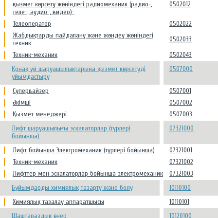
қызмет көрсету жөніндегі радиомеханик (радио-,
0502012
теле-, аудио-, видео)-
Телеоператор
0502022
Жабдықтарды пайдалану және жөндеу жөніндегі
0502033
техник
Техник-механик
0502043
Қонақ үй шаруашылықтарына қызмет көрсетуді
0507000
ұйымдастыру
Супервайзер
0507001
Әкімші
0507002
Қызмет менеджері
0507003
Лифт шаруашылығы эскалаторлар (түрлері
07321000
бойынша)
Лифт бойынша Электромеханик (түрлері бойынша)
07321001
Техник-механик
07321002
Лифттер мен эскалаторлар бойынша электромеханик
07321003
Бұйымдарды химиялық тазарту және бояу
10110100
Химиялық тазалау аппаратшысы
10110101
Шаштараздық өнер
10120100