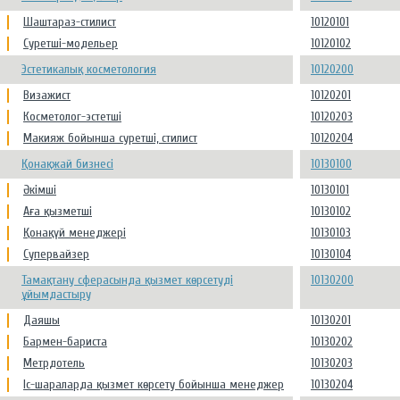
Шаштараз-стилист
10120101
Суретші-модельер
10120102
Эстетикалық косметология
10120200
Визажист
10120201
Косметолог-эстетші
10120203
Макияж бойынша суретші, стилист
10120204
Қонақжай бизнесі
10130100
Әкімші
10130101
Аға қызметші
10130102
Қонақүй менеджері
10130103
Супервайзер
10130104
Тамақтану сферасында қызмет көрсетуді
10130200
ұйымдастыру
Даяшы
10130201
Бармен-бариста
10130202
Метрдотель
10130203
Іс-шараларда қызмет көрсету бойынша менеджер
10130204