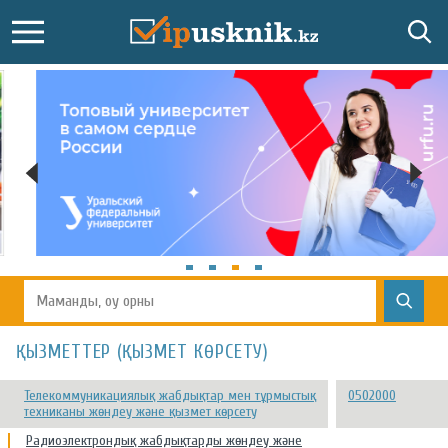
ҚЫЗМЕТТЕР (ҚЫЗМЕТ КӨРСЕТУ)
Телекоммуникациялық жабдықтар мен тұрмыстық
0502000
техниканы жөндеу және қызмет көрсету
Радиоэлектрондық жабдықтарды жөндеу және