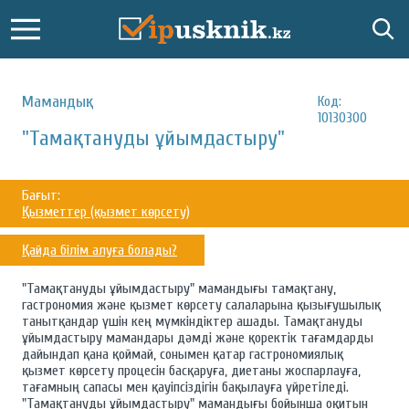
Мамандық:
Код:
10130300
"Тамақтануды ұйымдастыру"
Бағыт:
Қызметтер (қызмет көрсету)
Қайда білім алуға болады?
"Тамақтануды ұйымдастыру" мамандығы тамақтану,
гастрономия және қызмет көрсету салаларына қызығушылық
танытқандар үшін кең мүмкіндіктер ашады. Тамақтануды
ұйымдастыру мамандары дәмді және қоректік тағамдарды
дайындап қана қоймай, сонымен қатар гастрономиялық
қызмет көрсету процесін басқаруға, диетаны жоспарлауға,
тағамның сапасы мен қауіпсіздігін бақылауға үйретіледі.
"Тамақтануды ұйымдастыру" мамандығы бойынша оқитын