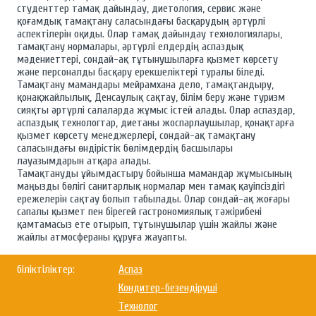
студенттер тамақ дайындау, диетология, сервис және
қоғамдық тамақтану саласындағы басқарудың әртүрлі
аспектілерін оқиды. Олар тамақ дайындау технологиялары,
тамақтану нормалары, әртүрлі елдердің аспаздық
мәдениеттері, сондай-ақ тұтынушыларға қызмет көрсету
және персоналды басқару ерекшеліктері туралы біледі.
Тамақтану мамандары мейрамхана дело, тамақтандыру,
қонақжайлылық, Денсаулық сақтау, білім беру және туризм
сияқты әртүрлі салаларда жұмыс істей алады. Олар аспаздар,
аспаздық технологтар, диетаны жоспарлаушылар, қонақтарға
қызмет көрсету менеджерлері, сондай-ақ тамақтану
саласындағы өндірістік бөлімдердің басшылары
лауазымдарын атқара алады.
Тамақтануды ұйымдастыру бойынша мамандар жұмысының
маңызды бөлігі санитарлық нормалар мен тамақ қауіпсіздігі
ережелерін сақтау болып табылады. Олар сондай-ақ жоғары
сапалы қызмет пен бірегей гастрономиялық тәжірибені
қамтамасыз ете отырып, тұтынушылар үшін жайлы және
жайлы атмосфераны құруға жауапты.
біліктіліктер:
Аспаз
Кондитер-безендіруші
Технолог