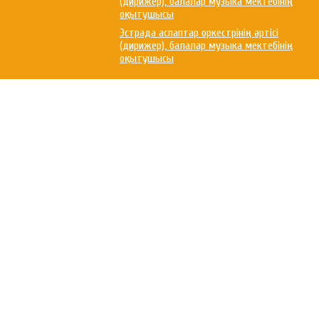
(дирижер), балалар музыка мектебінің
оқытушысы
Эстрада аспаптар оркестрінің әртісі
(дирижер), балалар музыка мектебінің
оқытушысы