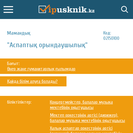
Мамандық:
Код:
02150100
"Аспаптық орындаушылық"
Бағыт:
Өнер және гуманитарлық ғылымдар
Қайда білім алуға болады?
біліктіліктер:
Концертмейстер, балалар музыка
мектебінің оқытушысы
Мектеп оркестрінің әртісі (дирижер),
балалар музыка мектебінің оқытушысы
Халық аспаптар оркестрінің әртісі