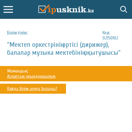
Біліктілік:
Код:
02150102
"Мектеп оркестрінің әртісі (дирижер),
балалар музыка мектебінің оқытушысы"
Мамандық:
Аспаптық орындаушылық
Қайда білім алуға болады?