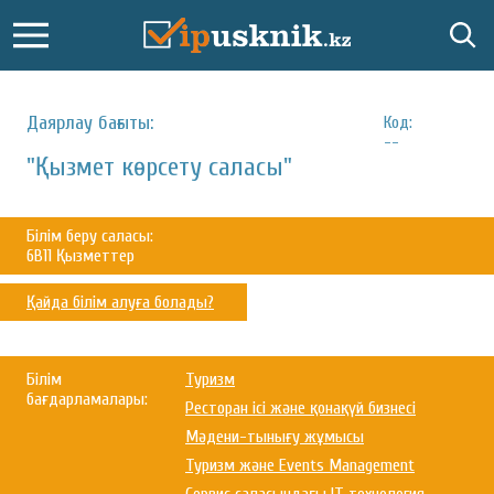
Даярлау бағыты:
Код:
--
"Қызмет көрсету саласы"
Білім беру саласы:
6B11 Қызметтер
Қайда білім алуға болады?
Білім
Туризм
бағдарламалары:
Ресторан ісі және қонақүй бизнесі
Мәдени-тынығу жұмысы
Туризм және Events Management