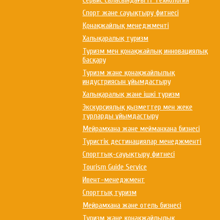
Сервис саласындағы ІТ технология
Спорт және сауықтыру фитнесі
Қонақжайлық менеджменті
Халықаралық туризм
Туризм мен қонақжайлық инновациялық
басқару
Туризм және қонақжайлылық
индустриясын ұйымдастыру
Халықаралық және ішкі туризм
Экскурсиялық қызметтер мен жеке
турларды ұйымдастыру
Мейрамхана және мейманхана бизнесі
Туристік дестинациялар менеджменті
Спорттық-сауықтыру фитнесі
Tourism Guide Service
Ивент-менеджмент
Спорттық туризм
Мейрамхана және отель бизнесі
Туризм және қонақжайлылық