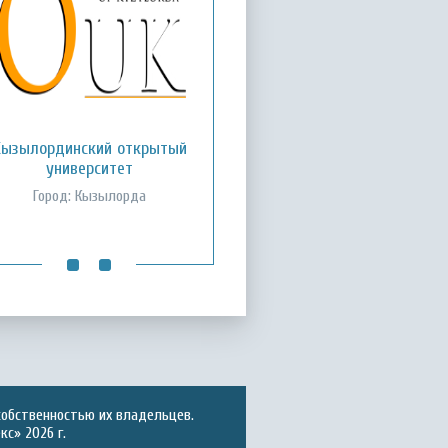
Кызылординский открытый
Международный казахско-
турецкий университет им.
университет
Х.А. Ясави
Город: Кызылорда
Город: Туркестан
собственностью их владельцев.
с» 2026 г.