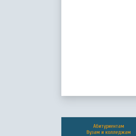
Абитуриентам
Вузам и колледжам