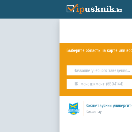
Выберите область на карте или в
Кокшетауский университ
Кокшетау