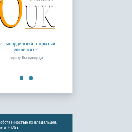
Кызылординский открытый
Международный казахско-
турецкий университет им.
университет
Х.А. Ясави
Город: Кызылорда
Город: Туркестан
собственностью их владельцев.
с» 2026 г.