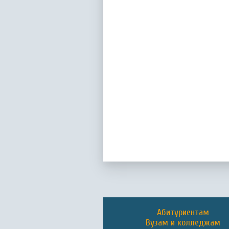
Абитуриентам
Вузам и колледжам