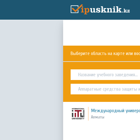
Выберите область на карте или в
Международный универс
Алматы