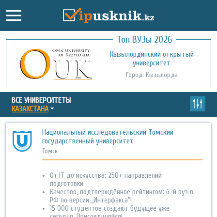
Топ ВУЗы 2026
Международный казахско-турецкий
Кызылординский открытый
университет им. Х.А. Ясави
университет
Город: Туркестан
Город: Кызылорда
ВСЕ УНИВЕРСИТЕТЫ
КАЗАХСТАНА
Национальный исследовательский Томский
государственный университет
Томск
От IT до искусства: 250+ направлений
подготовки
Качество, подтверждённое рейтингом: 6-й вуз в
РФ по версии „Интерфакса“!
15 000 студентов создают будущее уже
сегодня. Присоединяйся!