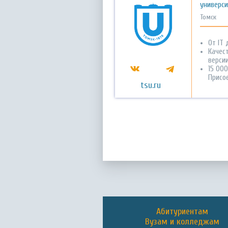
универс
Томск
От IT 
Качес
версии
15 00
Присо
tsu.ru
Абитуриентам
Вузам и колледжам