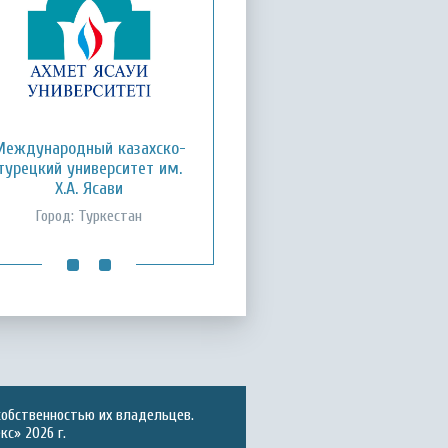
Кызылординский открытый
Международный казахско-
турецкий университет им.
университет
Х.А. Ясави
Город: Кызылорда
Город: Туркестан
собственностью их владельцев.
с» 2026 г.