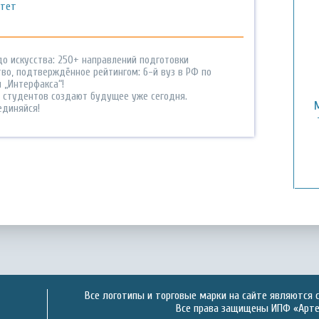
итет
до искусства: 250+ направлений подготовки
тво, подтверждённое рейтингом: 6-й вуз в РФ по
 „Интерфакса“!
0 студентов создают будущее уже сегодня.
единяйся!
Все логотипы и торговые марки на сайте являются 
Все права защищены ИПФ «Артек