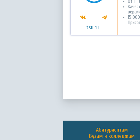
От IT 
Качес
версии
15 00
Присо
tsu.ru
Абитуриентам
Вузам и колледжам