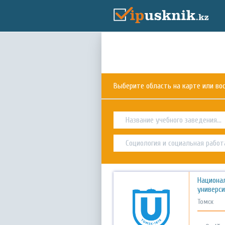
Выберите область на карте или в
Национа
универс
Томск