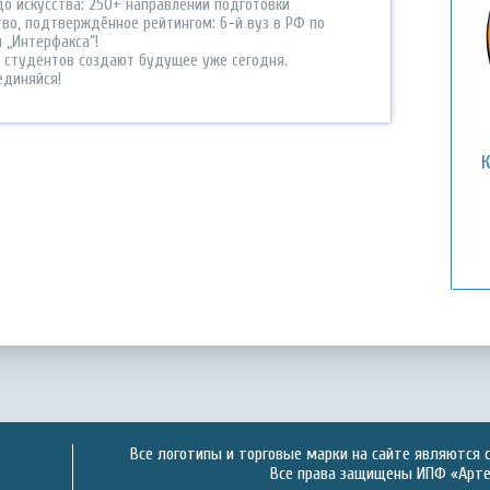
до искусства: 250+ направлений подготовки
тво, подтверждённое рейтингом: 6-й вуз в РФ по
 „Интерфакса“!
0 студентов создают будущее уже сегодня.
единяйся!
Все логотипы и торговые марки на сайте являются 
Все права защищены ИПФ «Артек