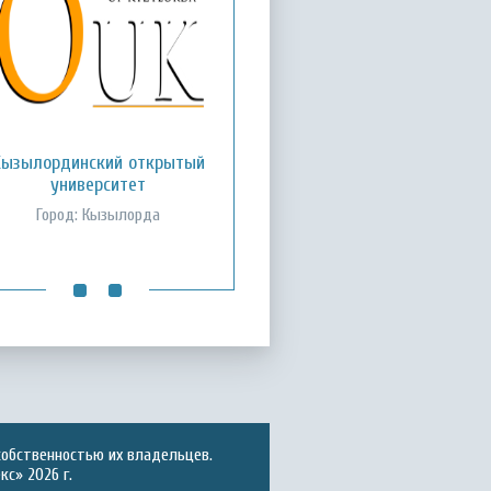
Кызылординский открытый
Международный казахско-
турецкий университет им.
университет
Х.А. Ясави
Город: Кызылорда
Город: Туркестан
собственностью их владельцев.
с» 2026 г.