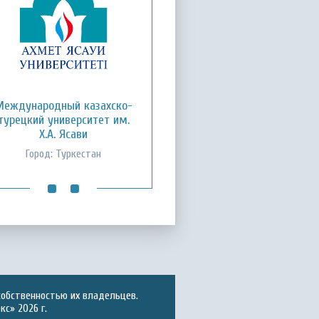
Кызылординский открытый
Международный казахско-
турецкий университет им.
университет
Х.А. Ясави
Город: Кызылорда
Город: Туркестан
собственностью их владельцев.
с» 2026 г.