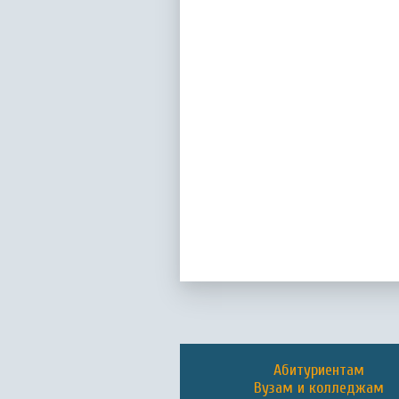
Абитуриентам
Вузам и колледжам