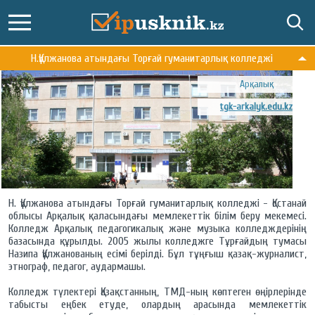
Н.Құлжанова атындағы Торғай гуманитарлық колледжі
Арқалық
tgk-arkalyk.edu.kz
Н. Құлжанова атындағы Торғай гуманитарлық колледжі - Қостанай
облысы Арқалық қаласындағы мемлекеттік білім беру мекемесі.
Колледж Арқалық педагогикалық және музыка колледждерінің
базасында құрылды. 2005 жылы колледжге Тұрғайдың тумасы
Назипа Құлжанованың есімі берілді. Бұл тұңғыш қазақ-журналист,
этнограф, педагог, аудармашы.
Колледж түлектері Қазақстанның, ТМД-ның көптеген өңірлерінде
табысты еңбек етуде, олардың арасында мемлекеттік