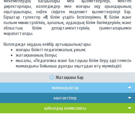
мекемелердің басшылары мен қызметкерлері, мектеп
директорлары, колледждер мен жоғары оқу орындарының
оқытушылары, еңбек сіңірген мәдениет қызметкерлері бар.
Бірқатар түлектер «ҚР білім үздігі» белгілерімен, ҚР Білім және
ғылым министрлігінің, қалалық, аудандық білім бөлімдерінің және
облыстық білім департаменттерінің грамоталарымен
марапатталды.
Колледжде оқудың кейбір артықшылықтары:
жоғары білікті педагогикалық ұжым;
жатақхананың болуы;
мысалы, «Педагогика және бастауыш білім беру әдістемесі»
мамандығы бойынша дуалды оқытудан өту мүмкіндігі.
Жатақхана бар
мамандықтар
контактілер
қабылдау комиссиясы