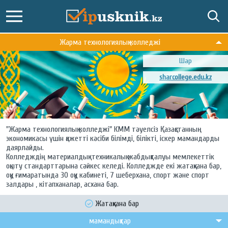
Жарма технологиялық колледжі
Шар
sharcollege.edu.kz
"Жарма технологиялық колледжі" КММ тәуелсіз Қазақстанның
экономикасы үшін қажетті кәсіби білімді, білікті, іскер мамандарды
даярлайды.
Колледждің материалдық-техникалық жабдықталуы мемлекеттік
оқыту стандарттарына сәйкес келеді. Колледжде екі жатақхана бар,
оқу ғимаратында 30 оқу кабинеті, 7 шеберхана, спорт және спорт
залдары , кітапханалар, асхана бар.
Жатақхана бар
мамандықтар