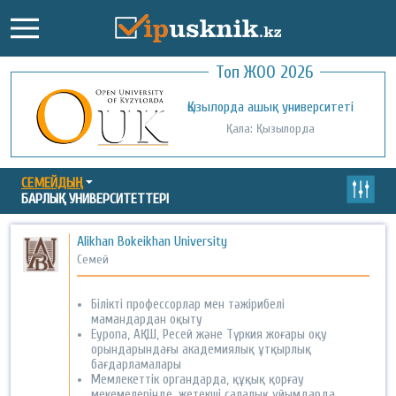
Топ ЖОО 2026
Қожа Ахмет Ясауи атындағы Халықаралық
Қызылорда ашық университеті
қазақ-түрік университеті
Қала: Қызылорда
Қала: Түркістан
СЕМЕЙДЫҢ
БАРЛЫҚ УНИВЕРСИТЕТТЕРІ
Alikhan Bokeikhan University
Семей
Білікті профессорлар мен тәжірибелі
мамандардан оқыту
Еуропа, АҚШ, Ресей және Түркия жоғары оқу
орындарындағы академиялық ұтқырлық
бағдарламалары
Мемлекеттік органдарда, құқық қорғау
мекемелерінде, жетекші салалық ұйымдарда