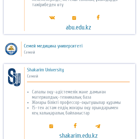
тәжірибеден өту
abu.edu.kz
Семей медицина университеті
Семей
Shakarim University
Семей
Сапалы оқу-әдістемелік және дамыған
материалдық-техникалық база
Жоғары білікті профессор-оқытушылар құрамы
15-тен астам елдің жоғары оқу орындарымен
кең халықаралық байланыстар
shakarim.edu.kz