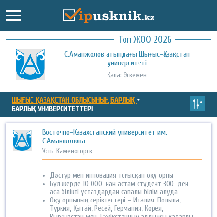
Топ ЖОО 2026
Қожа Ахмет Ясауи атындағы Халықаралық
С.Аманжолов атындағы Шығыс-Қазақстан
Қызылорда ашық университеті
қазақ-түрік университеті
университеті
Қала: Қызылорда
Қала: Түркістан
Қала: Өскемен
ШЫҒЫС ҚАЗАҚСТАН ОБЛЫСЫНЫҢ БАРЛЫҚ
БАРЛЫҚ УНИВЕРСИТЕТТЕРІ
Восточно-Казахстанский университет им.
С.Аманжолова
Усть-Каменогорск
Дәстүр мен инновация тоғысқан оқу орны
Бұл жерде 10 000-нан астам студент 300-ден
аса білікті ұстаздардан сапалы білім алуда
Оқу орнының серіктестері – Италия, Польша,
Түркия, Қытай, Ресей, Германия, Корея,
Қырғызстан мен Тәжікстанның алдыңғы қатарлы