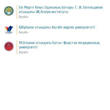
Екі Марте Кеңес Одағының батыры Т.​ Ж. Бегельдинов
атындағы ӘҚК Әскери институты
Ақтөбе
Қ. Жұбанов атындағы Ақтөбе өңірлік университеті
Ақтөбе
М.Оспанов атындағы Батыс-Қазақстан медициналық
университет
Ақтөбе