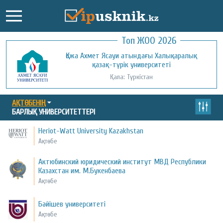
Топ ЖОО 2026
Қожа Ахмет Ясауи атындағы Халықаралық
Қызылорда ашық университеті
қазақ-түрік университеті
Қала: Қызылорда
Қала: Түркістан
АҚТӨБЕНІҢ
БАРЛЫҚ УНИВЕРСИТЕТТЕРІ
Heriot-Watt University Kazakhstan
Ақтөбе
Актюбинский юридический институт МВД Республики
Казахстан им. М.Букенбаева
Ақтөбе
Бәйішев университеті
Ақтөбе