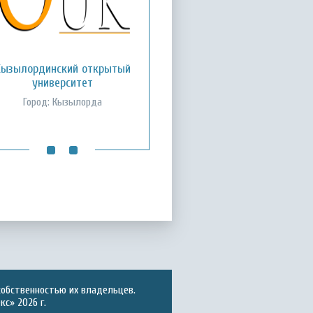
Кызылординский открытый
Международный казахско-
турецкий университет им.
университет
Х.А. Ясави
Город: Кызылорда
Город: Туркестан
собственностью их владельцев.
с» 2026 г.