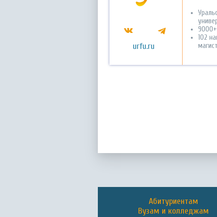
Ураль
универ
9000+
102 н
urfu.ru
магис
Абитуриентам
Вузам и колледжам