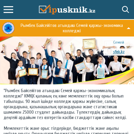
Рымбек Байсейітов атындағы Семей қаржы-экономика
колледжі
Семей
sfek.kz
"Рымбек Байсейітов атындағы Семей қаржы-экономикалық
колледжі" КМҚК қаланың ең көне мемлекеттік оқу орны болып
табылады. 90 жыл ішінде колледж қаржы жүйесіне, салық
органдарына, қазынашылық органдарына және статистикаға
шамамен 25000 студент дайындады. Түлектердің дайындық
деңгейі әрдайым тез өзгеретін кәсіби стандарттарға сәйкес келді.
Мемлекеттік және орыс тілдерінде, бюджеттік және ақылы
негізде оқыту. Оқушыларға бюджеттік негізде стипендия төленеді.