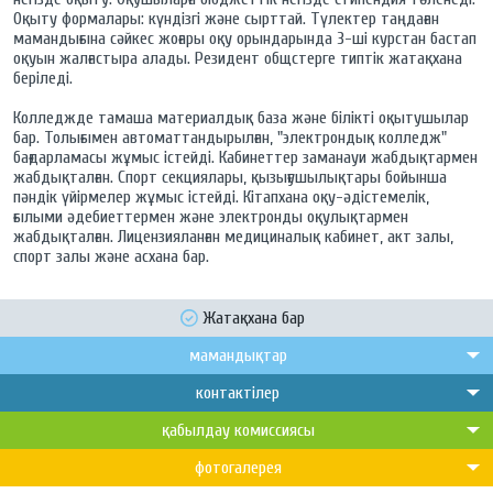
Оқыту формалары: күндізгі және сырттай. Түлектер таңдаған
мамандығына сәйкес жоғары оқу орындарында 3-ші курстан бастап
оқуын жалғастыра алады. Резидент общстерге типтік жатақхана
беріледі.
Колледжде тамаша материалдық база және білікті оқытушылар
бар. Толығымен автоматтандырылған, "электрондық колледж"
бағдарламасы жұмыс істейді. Кабинеттер заманауи жабдықтармен
жабдықталған. Спорт секциялары, қызығушылықтары бойынша
пәндік үйірмелер жұмыс істейді. Кітапхана оқу-әдістемелік,
ғылыми әдебиеттермен және электронды оқулықтармен
жабдықталған. Лицензияланған медициналық кабинет, акт залы,
спорт залы және асхана бар.
Жатақхана бар
мамандықтар
контактілер
қабылдау комиссиясы
фотогалерея