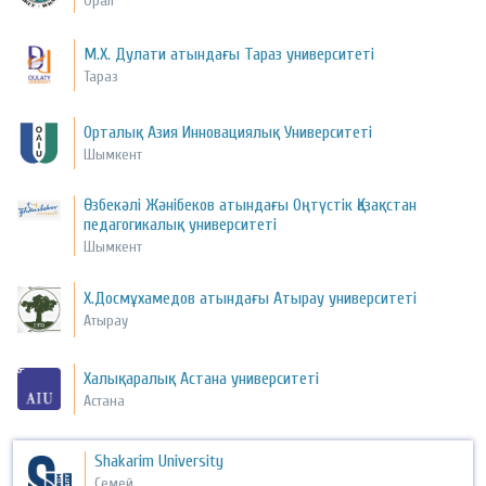
Орал
М.Х. Дулати атындағы Тараз университеті
Тараз
Орталық Азия Инновациялық Университеті
Шымкент
Өзбекәлі Жәнібеков атындағы Оңтүстік Қазақстан
педагогикалық университеті
Шымкент
Х.Досмұхамедов атындағы Атырау университеті
Атырау
Халықаралық Астана университеті
Астана
Shakarim University
Семей