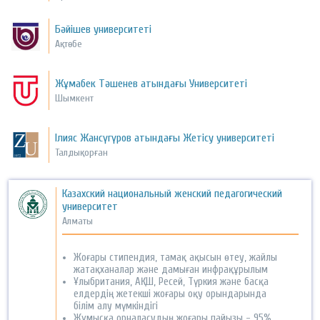
Бәйішев университеті
Ақтөбе
Жұмабек Тәшенев атындағы Университеті
Шымкент
Ілияс Жансүгүров атындағы Жетісу университеті
Талдықорған
Казахский национальный женский педагогический
университет
Алматы
Жоғары стипендия, тамақ ақысын өтеу, жайлы
жатақханалар және дамыған инфрақұрылым
Ұлыбритания, АҚШ, Ресей, Түркия және басқа
елдердің жетекші жоғары оқу орындарында
білім алу мүмкіндігі
Жұмысқа орналасудың жоғары пайызы - 95%