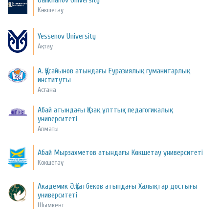
Ualikhanov University
Көкшетау
Yessenov University
Ақтау
А. Құсайынов атындағы Еуразиялық гуманитарлық
институты
Астана
Абай атындағы Қазақ ұлттық педагогикалық
университеті
Алматы
Абай Мырзахметов атындағы Көкшетау университеті
Көкшетау
Академик Ә.Қуатбеков атындағы Халықтар достығы
университеті
Шымкент