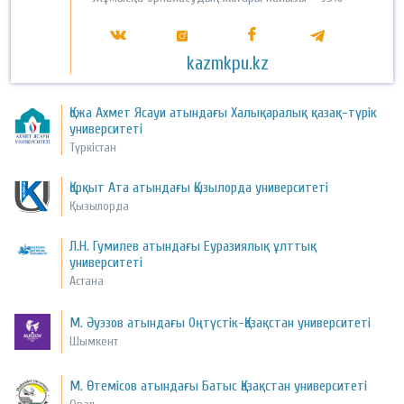
kazmkpu.kz
Қожа Ахмет Ясауи атындағы Халықаралық қазақ-түрік
университеті
Түркістан
Қорқыт Ата атындағы Қызылорда университеті
Қызылорда
Л.Н. Гумилев атындағы Еуразиялық ұлттық
университеті
Астана
М. Әуэзов атындағы Оңтүстік-Қазақстан университеті
Шымкент
М. Өтемісов атындағы Батыс Қазақстан университеті