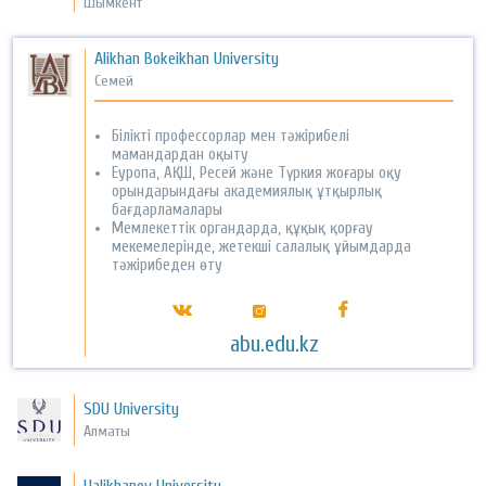
Шымкент
Alikhan Bokeikhan University
Семей
Білікті профессорлар мен тәжірибелі
мамандардан оқыту
Еуропа, АҚШ, Ресей және Түркия жоғары оқу
орындарындағы академиялық ұтқырлық
бағдарламалары
Мемлекеттік органдарда, құқық қорғау
мекемелерінде, жетекші салалық ұйымдарда
тәжірибеден өту
abu.edu.kz
SDU University
Алматы