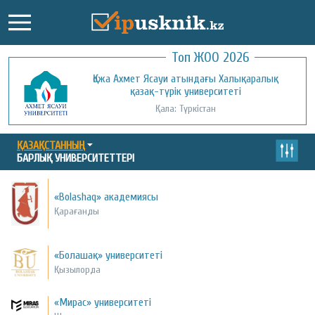
Топ ЖОО 2026
Қожа Ахмет Ясауи атындағы Халықаралық
Қызылорда ашық университеті
қазақ-түрік университеті
Қала: Қызылорда
Қала: Түркістан
ҚАЗАҚСТАННЫҢ
БАРЛЫҚ УНИВЕРСИТЕТТЕРІ
«Bolashaq» академиясы
Қарағанды
«Болашақ» университеті
Қызылорда
«Мирас» университеті