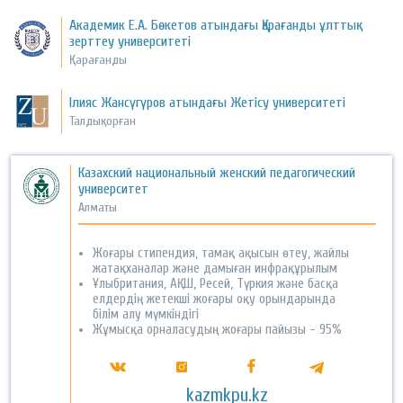
Академик Е.А. Бөкетов атындағы Қарағанды ұлттық
зерттеу университеті
Қарағанды
Ілияс Жансүгүров атындағы Жетісу университеті
Талдықорған
Казахский национальный женский педагогический
университет
Алматы
Жоғары стипендия, тамақ ақысын өтеу, жайлы
жатақханалар және дамыған инфрақұрылым
Ұлыбритания, АҚШ, Ресей, Түркия және басқа
елдердің жетекші жоғары оқу орындарында
білім алу мүмкіндігі
Жұмысқа орналасудың жоғары пайызы - 95%
kazmkpu.kz