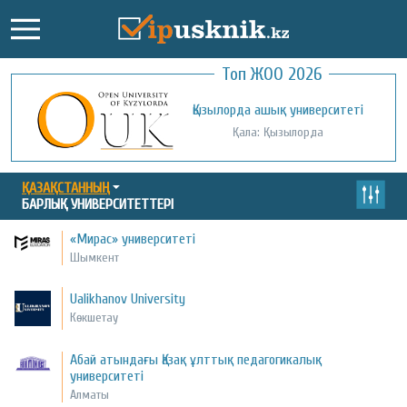
Топ ЖОО 2026
Қожа Ахмет Ясауи атындағы Халықаралық
Қызылорда ашық университеті
қазақ-түрік университеті
Қала: Қызылорда
Қала: Түркістан
ҚАЗАҚСТАННЫҢ
БАРЛЫҚ УНИВЕРСИТЕТТЕРІ
«Мирас» университеті
Шымкент
Ualikhanov University
Көкшетау
Абай атындағы Қазақ ұлттық педагогикалық
университеті
Алматы