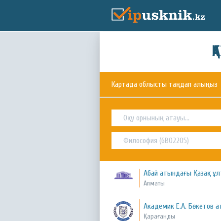
Қ
Картада облысты таңдап алыңыз
Абай атындағы Қазақ ұл
Алматы
Академик Е.А. Бөкетов 
Қарағанды