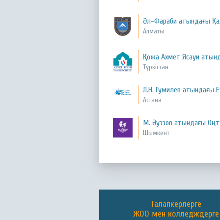
Әл-Фараби атындағы Қаз
Алматы
Қожа Ахмет Ясауи атынд
Түркістан
Л.Н. Гумилев атындағы 
Астана
М. Әуэзов атындағы Оңт
Шымкент
Талапкерлерге
ЖОО мен колледждерге