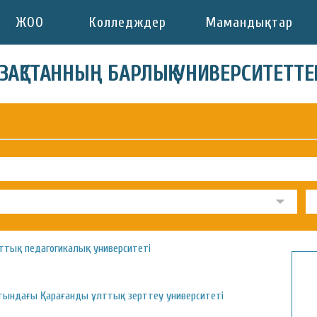
ЖОО
Колледждер
Мамандықтар
АЗАҚСТАННЫҢ БАРЛЫҚ УНИВЕРСИТЕТТЕ
ттық педагогикалық университеті
атындағы Қарағанды ұлттық зерттеу университеті