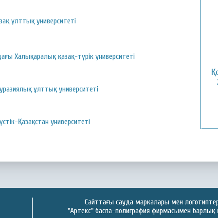
ақ ұлттық университеті
ағы Халықаралық қазақ-түрік университеті
Қ
Еуразиялық ұлттық университеті
үстік-Қазақстан университеті
Сайттағы сауда маркалары мен логотиптер 
"Артекс" баспа-полиграфия фирмасымен барлық 