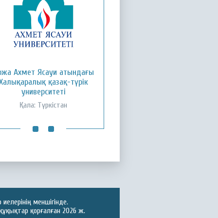
ожа Ахмет Ясауи атындағы
Қызылорда ашық
Халықаралық қазақ-түрік
университеті
университеті
Қала: Қызылорда
Қала: Түркістан
иелерінің меншігінде.
құқықтар қорғалған 2026 ж.