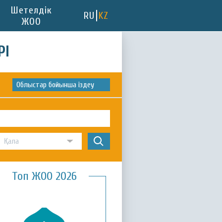
Шетелдік
RU
KZ
ЖОО
РІ
Облыстар бойынша іздеу
Топ ЖОО 2026